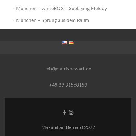
München – whiteBOX – Sublaying Melody
München – Sprung aus dem Raum
mb@matrixnewart.de
+49 89 31568159
Facebook-
Instagram
Link
Link
Maximilian Bernard 2022